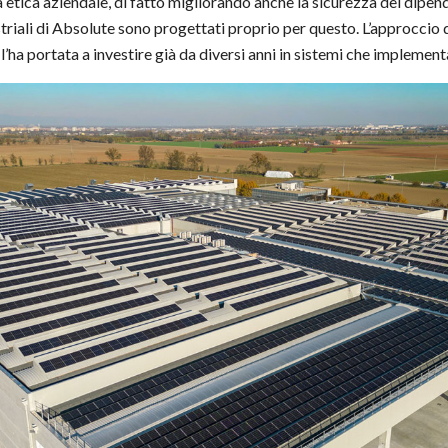
ra etica aziendale, di fatto migliorando anche la sicurezza dei dipen
striali di Absolute sono progettati proprio per questo. L’approccio d
l’ha portata a investire già da diversi anni in sistemi che implement