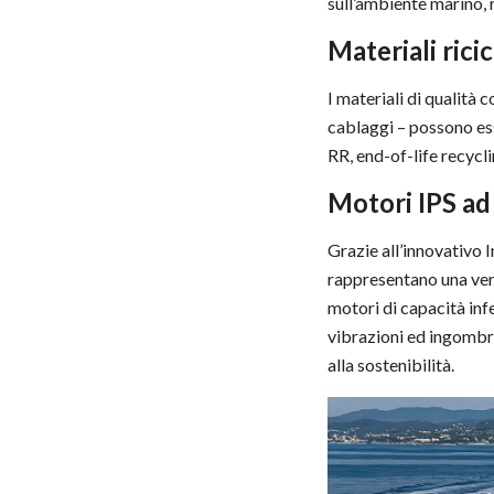
sull’ambiente marino, 
Materiali ricic
I materiali di qualità c
cablaggi – possono esse
RR, end-of-life recycl
Motori IPS ad 
Grazie all’innovativo 
rappresentano una vera
motori di capacità inf
vibrazioni ed ingombro
alla sostenibilità.