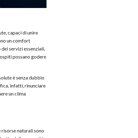
ute, capaci di unire
cono un comfort
ei servizi essenziali,
i ospiti possano godere
bsolute è senza dubbio
ica, infatti, rinunciare
nere un clima
 risorse naturali sono