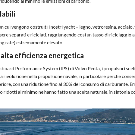
riducendo al minimo le emissioni di carbonio.
labili
on cui vengono costruiti i nostri yacht – legno, vetroresina, acciaio, 
re separati e riciclati, raggiungendo così un tasso di riciclaggio a 
ing rate) estremamente elevato.
alta efficienza energetica
Inboard Performance System (IPS) di Volvo Penta, i propulsori scel
 rivoluzione nella propulsione navale, in particolare perché consent
eriore, con una riduzione fino al 30% del consumo di carburante. Em
 ridotti al minimo ne hanno fatto una scelta naturale, in sintonia c