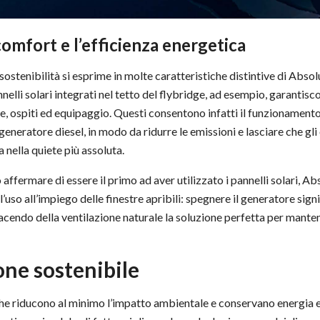
comfort e l’efficienza energetica
sostenibilità si esprime in molte caratteristiche distintive di Absol
nnelli solari integrati nel tetto del flybridge, ad esempio, garantis
 ospiti ed equipaggio. Questi consentono infatti il funzionamento d
eneratore diesel, in modo da ridurre le emissioni e lasciare che gl
a nella quiete più assoluta.
affermare di essere il primo ad aver utilizzato i pannelli solari, A
’uso all’impiego delle finestre apribili: spegnere il generatore signif
 facendo della ventilazione naturale la soluzione perfetta per mante
one sostenibile
che riducono al minimo l’impatto ambientale e conservano energia e