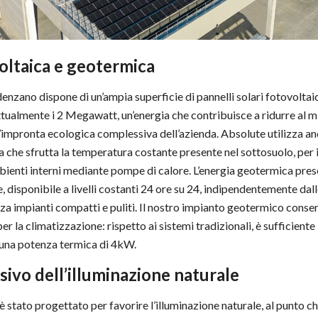
oltaica e geotermica
enzano dispone di un’ampia superficie di pannelli solari fotovoltaic
ttualmente i 2 Megawatt, un’energia che contribuisce a ridurre al m
 l’impronta ecologica complessiva dell’azienda. Absolute utilizza an
 che sfrutta la temperatura costante presente nel sottosuolo, per i
ienti interni mediante pompe di calore. L’energia geotermica pre
, disponibile a livelli costanti 24 ore su 24, indipendentemente dal
zza impianti compatti e puliti. Il nostro impianto geotermico consen
r la climatizzazione: rispetto ai sistemi tradizionali, è sufficient
 una potenza termica di 4kW.
sivo dell’illuminazione naturale
è stato progettato per favorire l’illuminazione naturale, al punto c