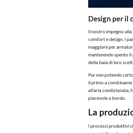
Design per il 
Il nostro impegno alla 
comfort e design. I pa
maggiore per armatore,
mantenendo spento il g
della baia di loro scelt
Pur non potendo certo 
il primo a combinarne l
all’aria condizionata,
piacevole a bordo.
La produzi
I processi produttivi 