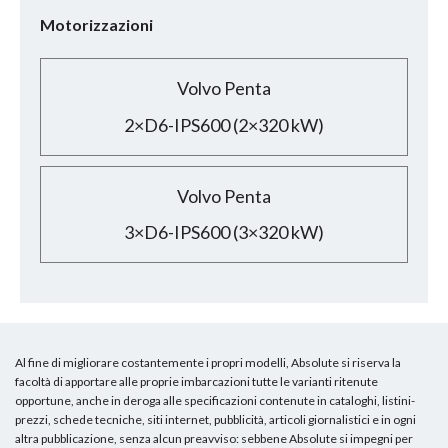
Motorizzazioni
Volvo Penta
2×D6-IPS600 (2×320 kW)
Volvo Penta
3×D6-IPS600 (3×320 kW)
Al fine di migliorare costantemente i propri modelli, Absolute si riserva la
facoltà di apportare alle proprie imbarcazioni tutte le varianti ritenute
opportune, anche in deroga alle specificazioni contenute in cataloghi, listini-
prezzi, schede tecniche, siti internet, pubblicità, articoli giornalistici e in ogni
altra pubblicazione, senza alcun preavviso: sebbene Absolute si impegni per