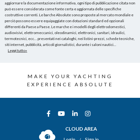
aggiornare la documentazione informativa, ogni tipo di pubblicazione citata non
può essere considerata come fonte certa e aggiornata delle specifiche
costruttive correnti. Le barche Absolute sono proposte al mercato mondiale e
perciò possono essere equipaggiate con dotazioni standard ed opzionali
differenti da Paese a Paese. Le marche e i modelli degli elettrodomestici,
audiovisivi, elettromeccanici, oleodinamici, elettronici, sanitari, idraulici,
termotecnici, ecc… presentati nei cataloghi, nei listini-prezzi, schede tecniche,
siti internet, pubblicità, articoli giornalistici, durante i saloni nautici...
Leggi tutto»
MAKE YOUR YACHTING
EXPERIENCE ABSOLUTE
CLOUD AREA
Login
Sign in
/