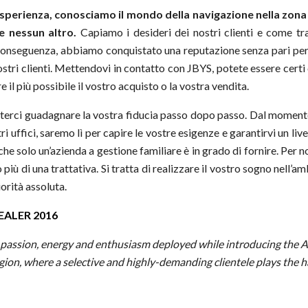
esperienza, conosciamo il mondo della navigazione nella zona 
e nessun altro.
Capiamo i desideri dei nostri clienti e come tr
i conseguenza, abbiamo conquistato una reputazione senza pari per la
nostri clienti. Mettendovi in contatto con JBYS, potete essere certi
e il più possibile il vostro acquisto o la vostra vendita.
erci guadagnare la vostra fiducia passo dopo passo. Dal momento 
i uffici, saremo lì per capire le vostre esigenze e garantirvi un live
he solo un’azienda a gestione familiare è in grado di fornire. Per n
più di una trattativa. Si tratta di realizzare il vostro sogno nell’a
iorità assoluta.
EALER 2016
 passion, energy and enthusiasm deployed while introducing the 
egion, where a selective and highly-demanding clientele plays the 