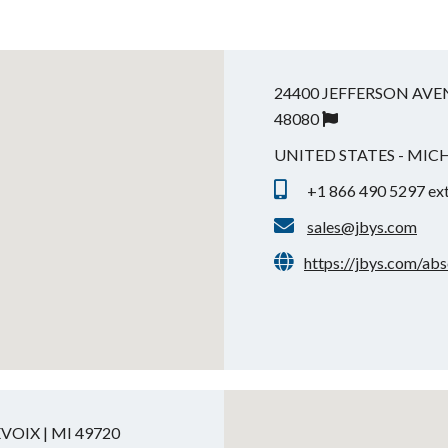
24400 JEFFERSON AVEN
48080
UNITED STATES - MIC
+1 866 490 5297 ex
sales@jbys.com
https://jbys.com/abs
VOIX | MI 49720