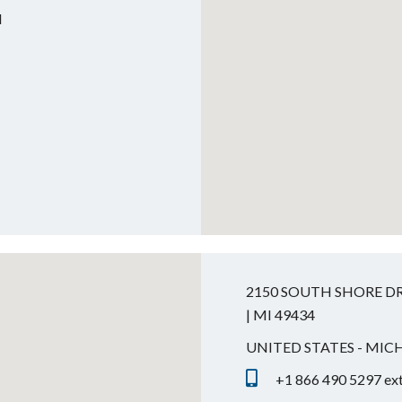
N
2150 SOUTH SHORE DR
| MI 49434
UNITED STATES - MIC
+1 866 490 5297 ex