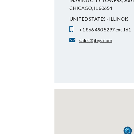
MARINA CITY TOWERS, 300 N
CHICAGO, IL 60654
UNITED STATES - ILLINOIS
+1 866 490 5297 ext 161
sales@jbys.com