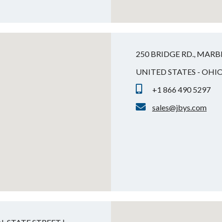
250 BRIDGE RD., MARB
UNITED STATES - OHI
+1 866 490 5297
sales@jbys.com