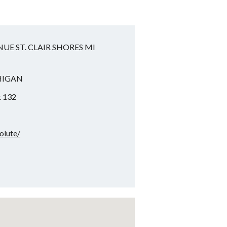
UE ST. CLAIR SHORES MI
HIGAN
t 132
olute/