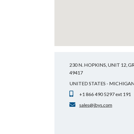
230 N. HOPKINS, UNIT 12, 
49417
UNITED STATES - MICHIGA
+1 866 490 5297 ext 191
sales@jbys.com