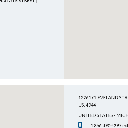
. STATE STREET |
12261 CLEVELAND STREE
US, 4944
UNITED STATES - MIC
+1 866 490 5297 ex