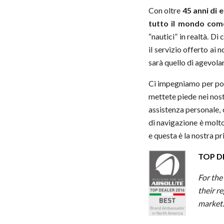
Con oltre
45 anni di 
tutto il mondo com
“nautici” in realtà. D
il servizio offerto ai 
sarà quello di agevolar
Ci impegniamo per pot
mettete piede nei nostr
assistenza personale, c
di navigazione è molto 
e questa è la nostra pr
TOP D
For the
their r
market.